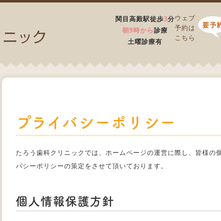
ウェブ
関目高殿駅徒歩
3
分
予約は
朝9時から
診療
こちら
土曜診療有
プライバシーポリシー
たろう歯科クリニックでは、ホームページの運営に際し、皆様の
バシーポリシーの策定をさせて頂いております。
個人情報保護方針